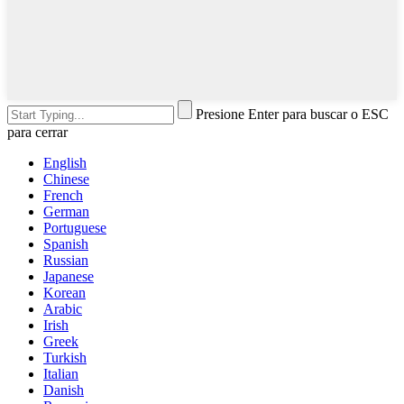
Presione Enter para buscar o ESC
para cerrar
English
Chinese
French
German
Portuguese
Spanish
Russian
Japanese
Korean
Arabic
Irish
Greek
Turkish
Italian
Danish