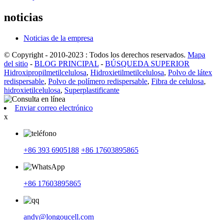
noticias
Noticias de la empresa
© Copyright - 2010-2023 : Todos los derechos reservados.
Mapa
del sitio
-
BLOG PRINCIPAL
-
BÚSQUEDA SUPERIOR
Hidroxipropilmetilcelulosa
,
Hidroxietilmetilcelulosa
,
Polvo de látex
redispersable
,
Polvo de polímero redispersable
,
Fibra de celulosa
,
hidroxietilcelulosa
,
Superplastificante
Enviar correo electrónico
x
+86 393 6905188
+86 17603895865
+86 17603895865
andy@longoucell.com