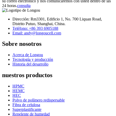
su correo electrónico y nos comunicaremos con usted dentro de las
24 horas.
consulta
Dirección: Rm3301, Edificio 1, No. 700 Liquan Road,
Distrito Putuo, Shanghai, China.
Teléfono: +86 393 6905188
Email: andy@longoucell.com
Sobre nosotros
Acerca de Longou
Tecnología y producción
Historia del desarrollo
nuestros productos
HPMC
HEMC
HEC
Polvo de polímero redispersable
Fibra de celulosa
Superplastificante
Repelente de humedad